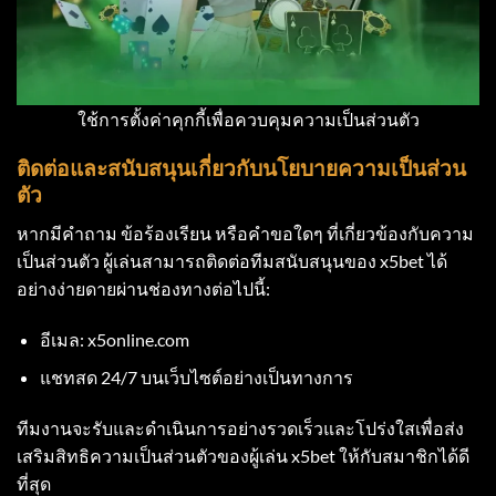
ใช้การตั้งค่าคุกกี้เพื่อควบคุมความเป็นส่วนตัว
ติดต่อและสนับสนุนเกี่ยวกับนโยบายความเป็นส่วน
ตัว
หากมีคำถาม ข้อร้องเรียน หรือคำขอใดๆ ที่เกี่ยวข้องกับความ
เป็นส่วนตัว ผู้เล่นสามารถติดต่อทีมสนับสนุนของ x5bet ได้
อย่างง่ายดายผ่านช่องทางต่อไปนี้:
อีเมล: x5online.com
แชทสด 24/7 บนเว็บไซต์อย่างเป็นทางการ
ทีมงานจะรับและดำเนินการอย่างรวดเร็วและโปร่งใสเพื่อส่ง
เสริมสิทธิความเป็นส่วนตัวของผู้เล่น x5bet ให้กับสมาชิกได้ดี
ที่สุด